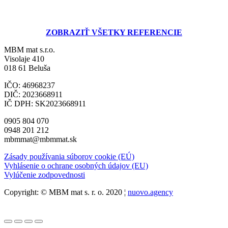
ZOBRAZIŤ VŠETKY REFERENCIE
MBM mat s.r.o.
Visolaje 410
018 61 Beluša
IČO: 46968237
DIČ: 2023668911
IČ DPH: SK2023668911
0905 804 070
0948 201 212
mbmmat@mbmmat.sk
Zásady používania súborov cookie (EÚ)
Vyhlásenie o ochrane osobných údajov (EU)
Vylúčenie zodpovednosti
Copyright: © MBM mat s. r. o. 2020 ¦
nuovo.agency