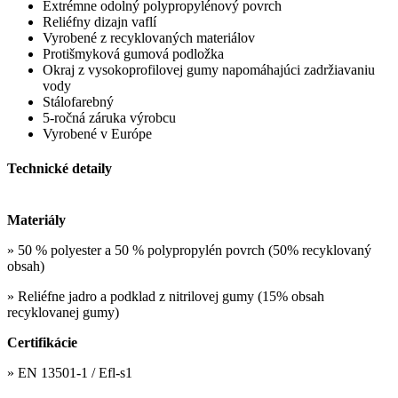
Extrémne odolný polypropylénový povrch
Reliéfny dizajn vaflí
Vyrobené z recyklovaných materiálov
Protišmyková gumová podložka
Okraj z vysokoprofilovej gumy napomáhajúci zadržiavaniu
vody
Stálofarebný
5-ročná záruka výrobcu
Vyrobené v Európe
Technické detaily
Materiály
» 50 % polyester a 50 % polypropylén povrch (50% recyklovaný
obsah)
» Reliéfne jadro a podklad z nitrilovej gumy (15% obsah
recyklovanej gumy)
Certifikácie
» EN 13501-1 / Efl-s1