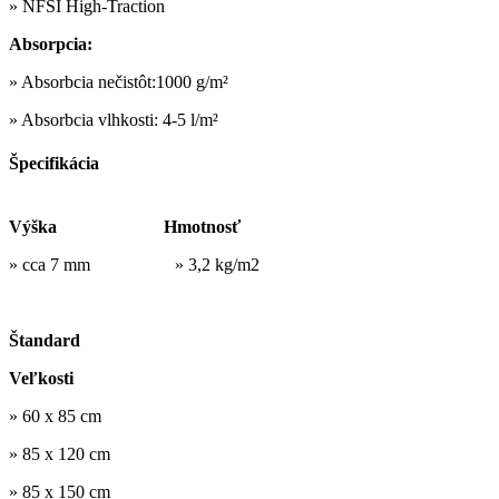
» NFSI High-Traction
Absorpcia:
» Absorbcia nečistôt:1000 g/m²
» Absorbcia vlhkosti: 4-5 l/m²
Špecifikácia
Výška Hmotnosť
» cca 7 mm » 3,2 kg/m2
Štandard
Veľkosti
» 60 x 85 cm
» 85 x 120 cm
» 85 x 150 cm